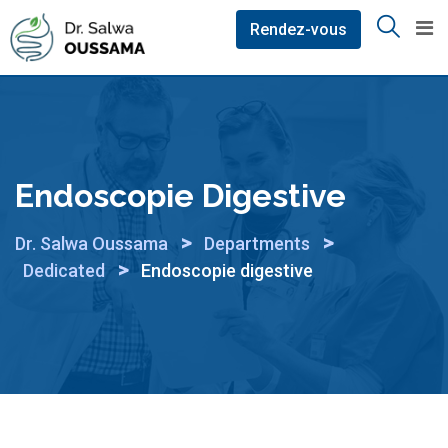
Skip
Rendez-vous
to
content
Endoscopie Digestive
>
>
Dr. Salwa Oussama
Departments
>
Dedicated
Endoscopie digestive