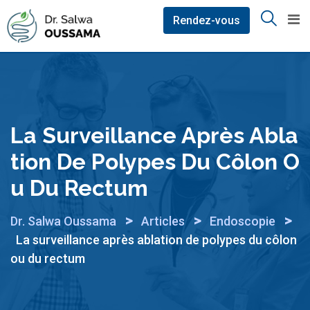
Skip
Rendez-vous
to
content
La Surveillance Après Abla
Tion De Polypes Du Côlon O
U Du Rectum
>
>
>
Dr. Salwa Oussama
Articles
Endoscopie
La surveillance après ablation de polypes du côlon
ou du rectum